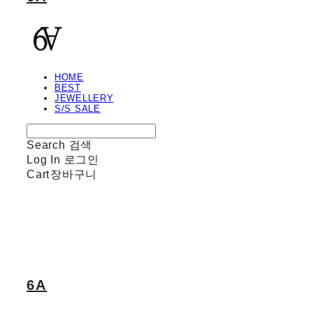
HOME
BEST
JEWELLERY
S/S SALE
Search
검색
Log In
로그인
Cart
장바구니
6A