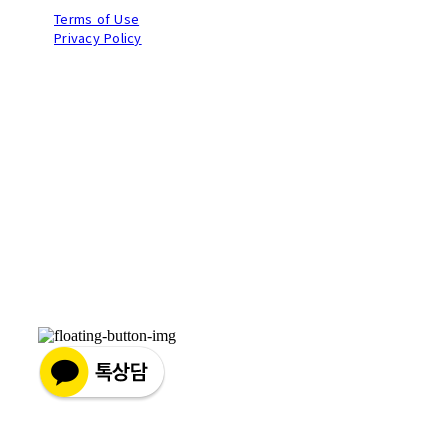
Terms of Use
Privacy Policy
Confirm Entrepreneur Information
Company Name: (주)브라이트비드 | Owner: 전승훈 | Personal Info
Manager: 전승훈 | Phone Number: 070-8983-9384 | Email:
brightbeed@gmail.com
Address: 서울시 마포구 토정로3길13 2층 | Business Registration
Number:
449-87-03902
| Business License:
2025-고양덕양구-2549
| Hosting by sixshop