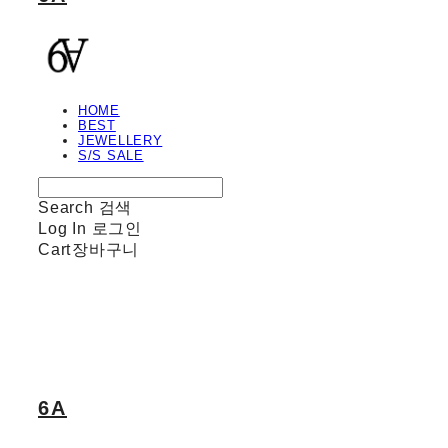
HOME
BEST
JEWELLERY
S/S SALE
Search
검색
Log In
로그인
Cart
장바구니
6A