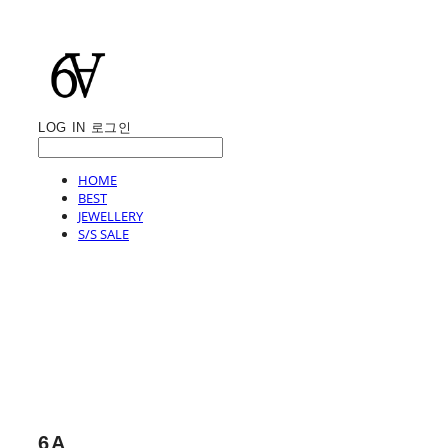
LOG IN
로그인
HOME
BEST
JEWELLERY
S/S SALE
6A