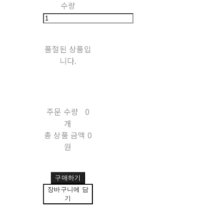
수량
품절된 상품입
니다.
주문 수량
0
개
총 상품 금액
0
원
구매하기
장바구니에 담
기