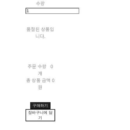
수량
품절된 상품입
니다.
주문 수량
0
개
총 상품 금액
0
원
구매하기
장바구니에 담
기