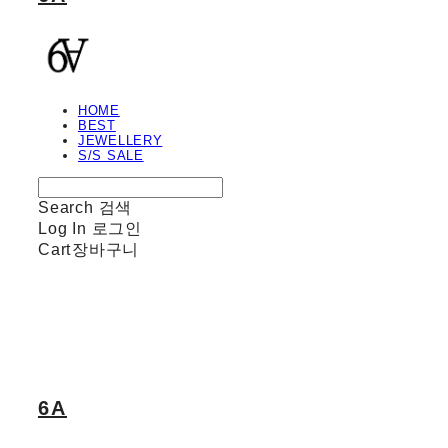
HOME
BEST
JEWELLERY
S/S SALE
Search
검색
Log In
로그인
Cart
장바구니
6A