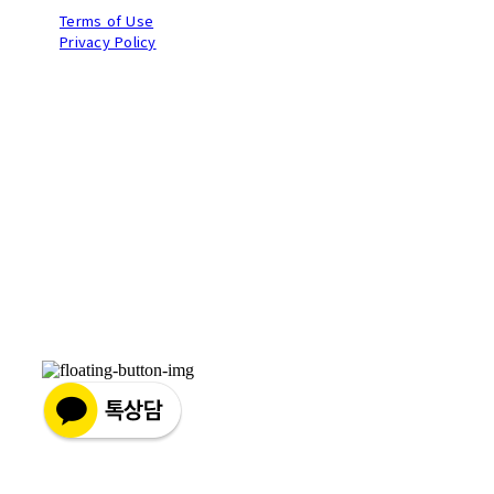
Terms of Use
Privacy Policy
Confirm Entrepreneur Information
Company Name: (주)브라이트비드 | Owner: 전승훈 | Personal Info
Manager: 전승훈 | Phone Number: 070-8983-9384 | Email:
brightbeed@gmail.com
Address: 서울시 마포구 토정로3길13 2층 | Business Registration
Number:
449-87-03902
| Business License:
2025-고양덕양구-2549
| Hosting by sixshop