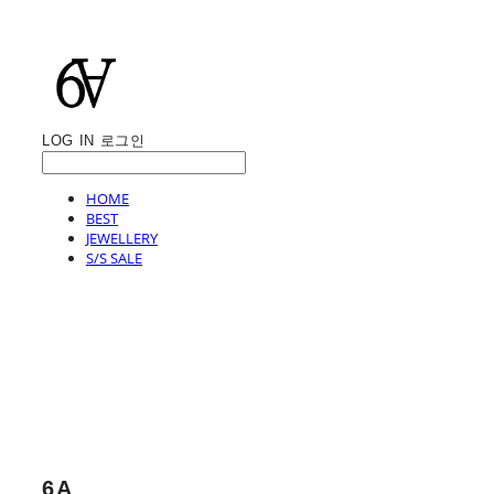
LOG IN
로그인
HOME
BEST
JEWELLERY
S/S SALE
6A