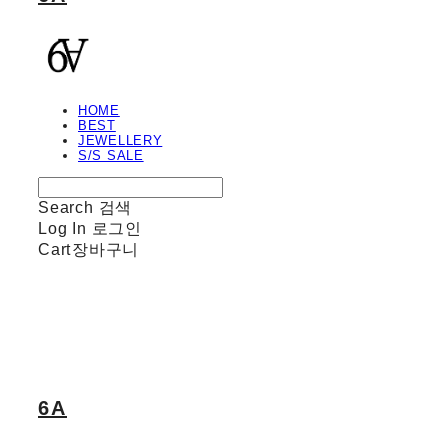
HOME
BEST
JEWELLERY
S/S SALE
Search
검색
Log In
로그인
Cart
장바구니
6A