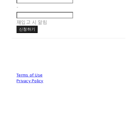
-
재입고 시 알림
신청하기
Terms of Use
Privacy Policy
Confirm Entrepreneur Information
Company Name: (주)브라이트비드 | Owner: 전승훈 | Personal Info
Manager: 전승훈 | Phone Number: 070-8983-9384 | Email:
brightbeed@gmail.com
Address: 서울시 마포구 토정로3길13 2층 | Business Registration
Number:
449-87-03902
| Business License:
2025-고양덕양구-2549
| Hosting by sixshop