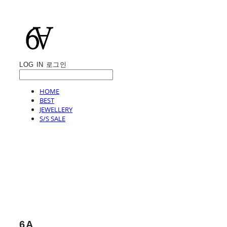
LOG IN
로그인
HOME
BEST
JEWELLERY
S/S SALE
6A