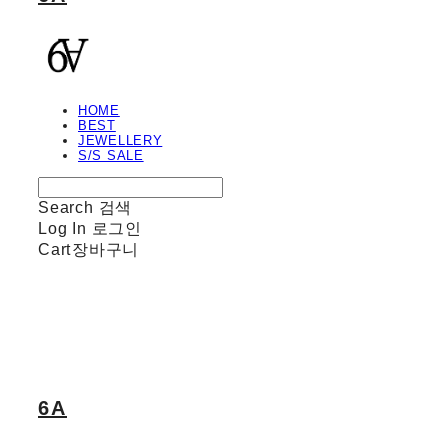
HOME
BEST
JEWELLERY
S/S SALE
Search
검색
Log In
로그인
Cart
장바구니
6A