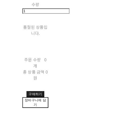
수량
품절된 상품입
니다.
주문 수량
0
개
총 상품 금액
0
원
구매하기
장바구니에 담
기