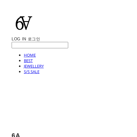
LOG IN
로그인
HOME
BEST
JEWELLERY
S/S SALE
6A